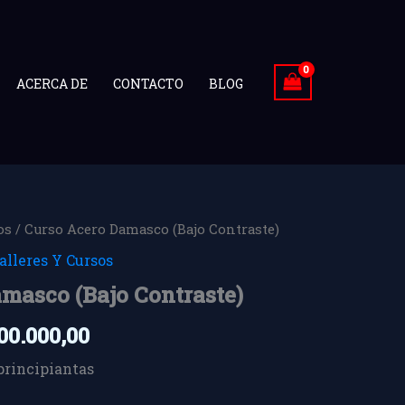
ACERCA DE
CONTACTO
BLOG
os
/ Curso Acero Damasco (Bajo Contraste)
El
alleres Y Cursos
cio
precio
masco (Bajo Contraste)
ginal
actual
00.000,00
:
es:
00.000,00.
$ 800.000,00.
principiantas