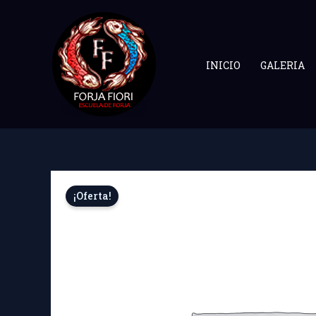
Ir
al
contenido
INICIO
GALERIA
¡Oferta!