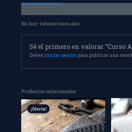
Valoraciones (0)
No hay valoraciones aún.
Sé el primero en valorar “Curso 
Debes
iniciar sesión
para publicar una reseñ
Productos relacionados
El
El
precio
precio
¡Oferta!
¡Oferta!
original
actual
era:
es:
$ 230.000,00.
$ 190.000,00.