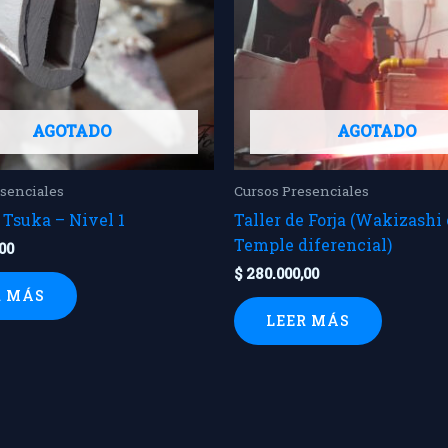
AGOTADO
AGOTADO
esenciales
Cursos Presenciales
 Tsuka – Nivel 1
Taller de Forja (Wakizashi
Temple diferencial)
00
$
280.000,00
R MÁS
LEER MÁS