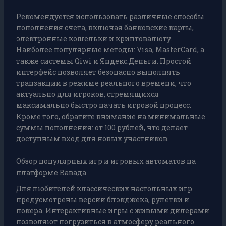
Рекомендуется использовать различные способы
пополнения счета, включая банковские карты,
электронные кошельки и криптовалюту.
Наиболее популярные методы: Visa, MasterCard, а
также системы Qiwi и Яндекс.Деньги. Простой
интерфейс позволяет безопасно выполнять
транзакции в режиме реального времени, что
актуально для игроков, стремящихся
максимально быстро начать игровой процесс.
Кроме того, обратите внимание на минимальные
суммы пополнения: от 100 рублей, что делает
доступным вход для новых участников.
Обзор популярных игр и игровых автоматов на
платформе Вавада
Для любителей классических настольных игр
предусмотрены версии блэкджека, рулетки и
покера. Интерактивные игры с живыми дилерами
позволяют погрузиться в атмосферу реального