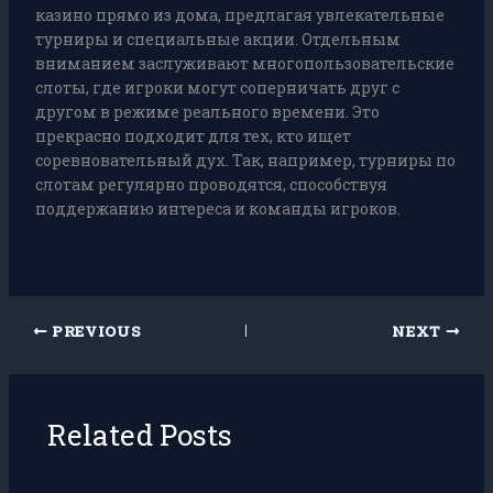
казино прямо из дома, предлагая увлекательные
турниры и специальные акции. Отдельным
вниманием заслуживают многопользовательские
слоты, где игроки могут соперничать друг с
другом в режиме реального времени. Это
прекрасно подходит для тех, кто ищет
соревновательный дух. Так, например, турниры по
слотам регулярно проводятся, способствуя
поддержанию интереса и команды игроков.
PREVIOUS
NEXT
Related Posts