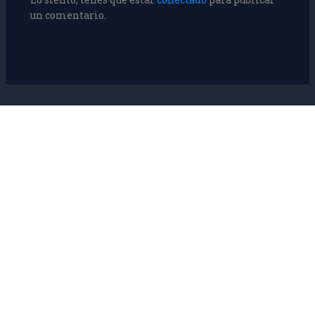
un comentario.
Inicio
Galeria
Cursos Presenciales
Cursos Online
Servicios
Acerca de
Contacto
Blog