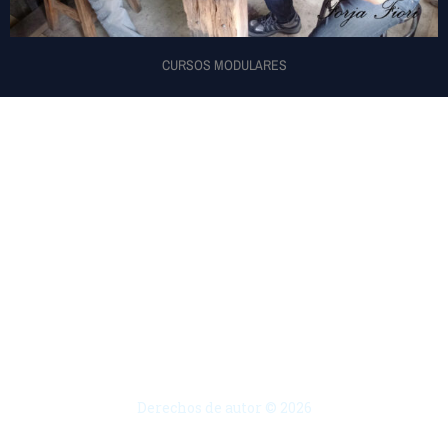
CURSOS MODULARES
Inicio
Galeria
Cursos Presenciales
Cursos Online
Servicios
Acerca de
Contacto
Blog
Derechos de autor © 2026